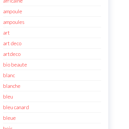
africaine
ampoule
ampoules
art
art deco
artdeco
bio beaute
blanc
blanche
bleu
bleu canard
bleue
bois