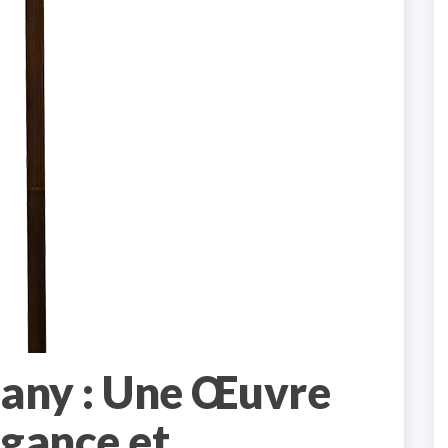
fany : Une Œuvre
gance et