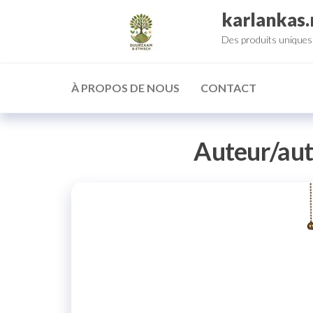
Aller
karlankas.
au
Des produits uniques 
contenu
À PROPOS DE NOUS
CONTACT
Auteur/aut