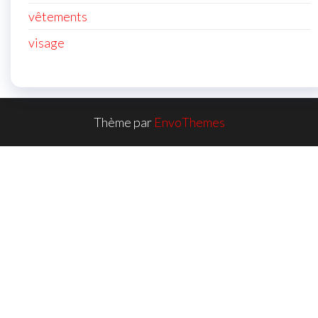
vêtements
visage
Thème par
EnvoThemes