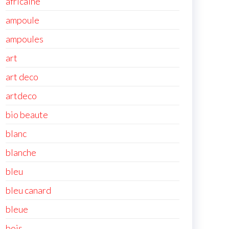
africaine
ampoule
ampoules
art
art deco
artdeco
bio beaute
blanc
blanche
bleu
bleu canard
bleue
bois