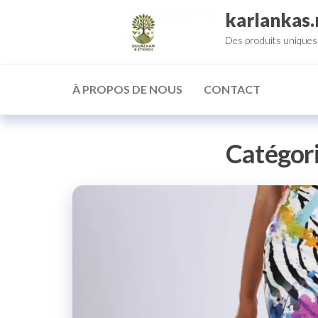
Aller
karlankas.
au
Des produits uniques 
contenu
À PROPOS DE NOUS
CONTACT
Catégori