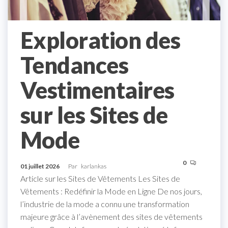
Exploration des
Tendances
Vestimentaires
sur les Sites de
Mode
0
01 juillet 2026
Par
karlankas
Article sur les Sites de Vêtements Les Sites de
Vêtements : Redéfinir la Mode en Ligne De nos jours,
l’industrie de la mode a connu une transformation
majeure grâce à l’avènement des sites de vêtements