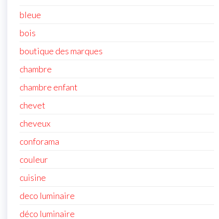
bleue
bois
boutique des marques
chambre
chambre enfant
chevet
cheveux
conforama
couleur
cuisine
deco luminaire
déco luminaire