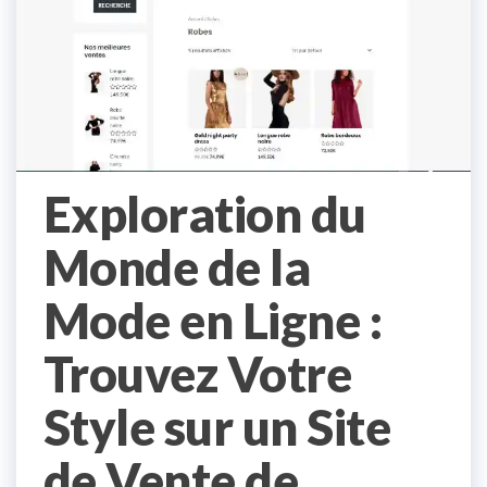
Exploration du
Monde de la
Mode en Ligne :
Trouvez Votre
Style sur un Site
de Vente de