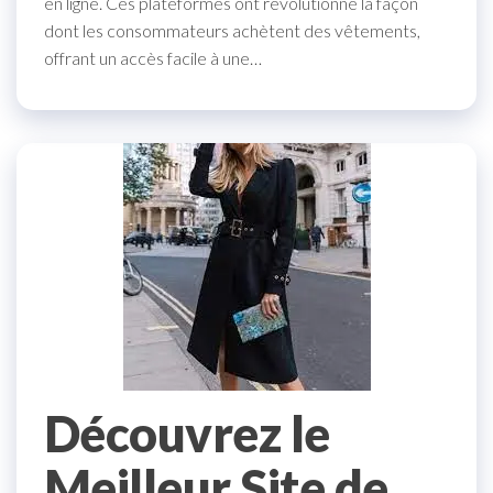
en ligne. Ces plateformes ont révolutionné la façon
dont les consommateurs achètent des vêtements,
offrant un accès facile à une…
Découvrez le
Meilleur Site de