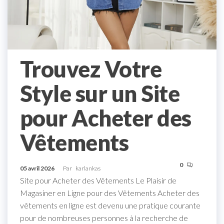
Trouvez Votre
Style sur un Site
pour Acheter des
Vêtements
0
05 avril 2026
Par
karlankas
Site pour Acheter des Vêtements Le Plaisir de
Magasiner en Ligne pour des Vêtements Acheter des
vêtements en ligne est devenu une pratique courante
pour de nombreuses personnes à la recherche de