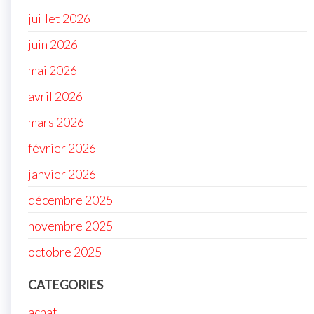
juillet 2026
juin 2026
mai 2026
avril 2026
mars 2026
février 2026
janvier 2026
décembre 2025
novembre 2025
octobre 2025
CATEGORIES
achat