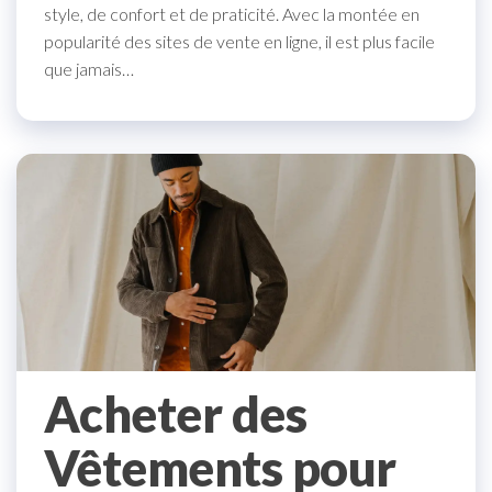
style, de confort et de praticité. Avec la montée en
popularité des sites de vente en ligne, il est plus facile
que jamais…
Acheter des
Vêtements pour