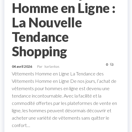
Homme en Ligne :
La Nouvelle
Tendance
Shopping
0
04 avril 2026
Par
karlankas
Vêtements Homme en Ligne La Tendance des
Vêtements Homme en Ligne De nos jours, l’achat de
vêtements pour hommes en ligne est devenu une
tendance incontournable. Avec la facilité et la
commodité offertes par les plateformes de vente en
ligne, les hommes peuvent désormais découvrir et
acheter une variété de vêtements sans quitter le
confort…