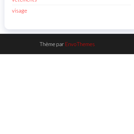
visage
Thème par
EnvoThemes