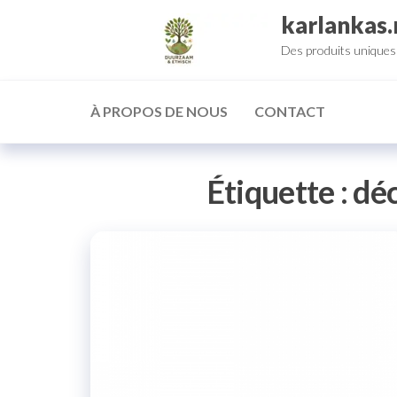
Aller
karlankas.
au
Des produits uniques 
contenu
À PROPOS DE NOUS
CONTACT
Étiquette :
déc