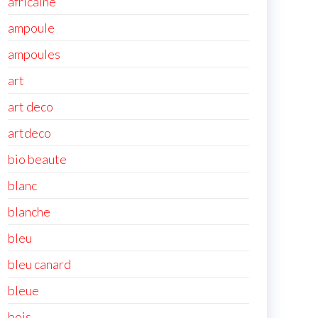
africaine
ampoule
ampoules
art
art deco
artdeco
bio beaute
blanc
blanche
bleu
bleu canard
bleue
bois