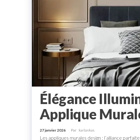
Élégance Illumi
Applique Murale
27 janvier 2026
Par
karlankas
Les appliques murales design : l’alliance parfait