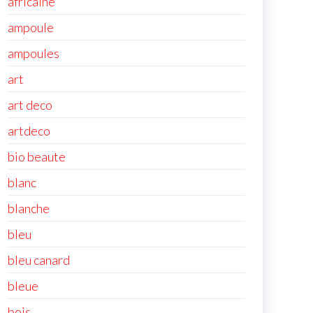
africaine
ampoule
ampoules
art
art deco
artdeco
bio beaute
blanc
blanche
bleu
bleu canard
bleue
bois