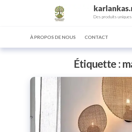
Aller
karlankas.
au
Des produits uniques 
contenu
À PROPOS DE NOUS
CONTACT
Étiquette :
ma