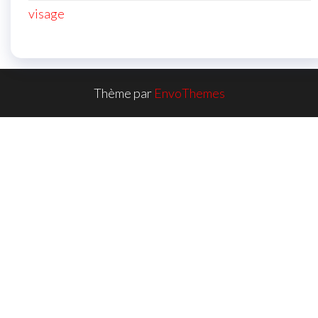
visage
Thème par
EnvoThemes