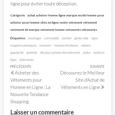
ligne pour éviter toute déception.
Catégorie
achat
acheter
femme
ligne
marque
mode femme
pour
acheter
pour femme
sites en ligne
vente
vétement
vêtement
vetement de marque
vetement femme
vetements
vêtements
Étiquettes
avantages
commodité
confort
garde-robe
ligne
magasins physiques
marques
marques tendance
options
popularité
praticité
site pour acheter des vetement
styles
vente en
ligne
vêtements
Navigation
Article
PRÉCÉDENTE
SUIVANTE
Artic
Acheter des
Découvrez le Meilleur
de
précédent
suiva
Vêtements pour
Site d’Achat de
l’article
Homme en Ligne : La
Vêtements en Ligne
Nouvelle Tendance
Shopping
Laisser un commentaire