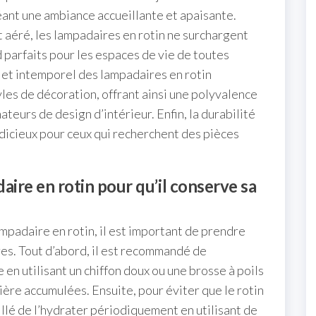
éant une ambiance accueillante et apaisante.
et aéré, les lampadaires en rotin ne surchargent
d parfaits pour les espaces de vie de toutes
t et intemporel des lampadaires en rotin
les de décoration, offrant ainsi une polyvalence
eurs de design d’intérieur. Enfin, la durabilité
judicieux pour ceux qui recherchent des pièces
re en rotin pour qu’il conserve sa
mpadaire en rotin, il est important de prendre
es. Tout d’abord, il est recommandé de
n utilisant un chiffon doux ou une brosse à poils
sière accumulées. Ensuite, pour éviter que le rotin
illé de l’hydrater périodiquement en utilisant de