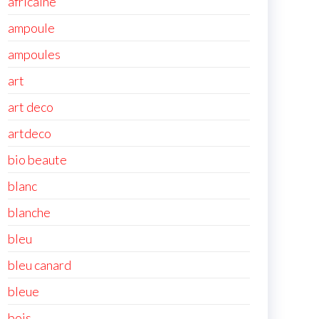
africaine
ampoule
ampoules
art
art deco
artdeco
bio beaute
blanc
blanche
bleu
bleu canard
bleue
bois