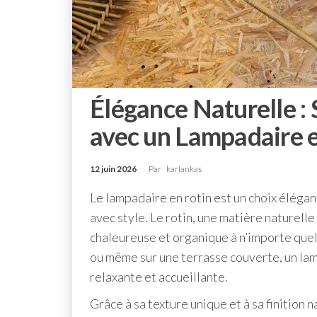
Élégance Naturelle : 
avec un Lampadaire 
12 juin 2026
Par
karlankas
Le lampadaire en rotin est un choix élégan
avec style. Le rotin, une matière naturell
chaleureuse et organique à n’importe quel
ou même sur une terrasse couverte, un la
relaxante et accueillante.
Grâce à sa texture unique et à sa finition n