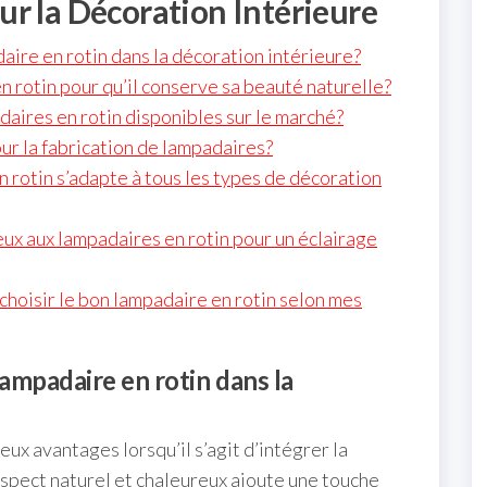
r la Décoration Intérieure
aire en rotin dans la décoration intérieure?
 rotin pour qu’il conserve sa beauté naturelle?
adaires en rotin disponibles sur le marché?
our la fabrication de lampadaires?
n rotin s’adapte à tous les types de décoration
ux aux lampadaires en rotin pour un éclairage
choisir le bon lampadaire en rotin selon mes
lampadaire en rotin dans la
ux avantages lorsqu’il s’agit d’intégrer la
aspect naturel et chaleureux ajoute une touche