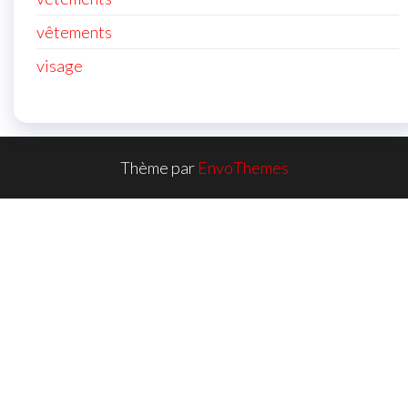
vêtements
visage
Thème par
EnvoThemes