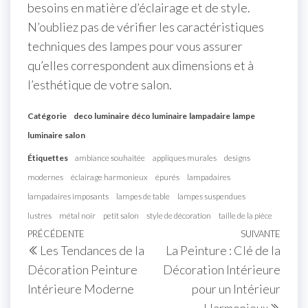
besoins en matière d’éclairage et de style.
N’oubliez pas de vérifier les caractéristiques
techniques des lampes pour vous assurer
qu’elles correspondent aux dimensions et à
l’esthétique de votre salon.
Catégorie
deco luminaire
déco luminaire
lampadaire
lampe
luminaire
salon
Étiquettes
ambiance souhaitée
appliques murales
designs
modernes
éclairage harmonieux
épurés
lampadaires
lampadaires imposants
lampes de table
lampes suspendues
lustres
métal noir
petit salon
style de décoration
taille de la pièce
Navigation
Article
PRÉCÉDENTE
SUIVANTE
Artic
Les Tendances de la
La Peinture : Clé de la
de
précédent
suiva
Décoration Peinture
Décoration Intérieure
l’article
Intérieure Moderne
pour un Intérieur