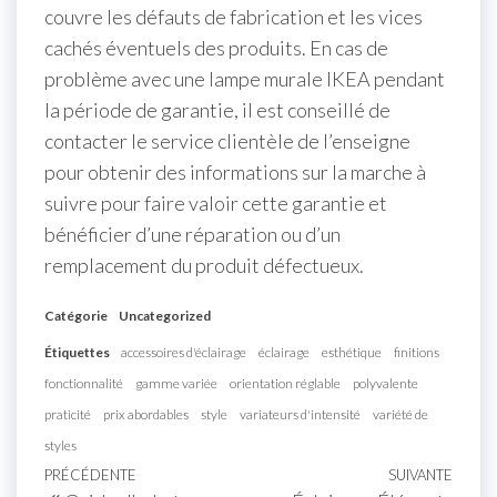
couvre les défauts de fabrication et les vices
cachés éventuels des produits. En cas de
problème avec une lampe murale IKEA pendant
la période de garantie, il est conseillé de
contacter le service clientèle de l’enseigne
pour obtenir des informations sur la marche à
suivre pour faire valoir cette garantie et
bénéficier d’une réparation ou d’un
remplacement du produit défectueux.
Catégorie
Uncategorized
Étiquettes
accessoires d'éclairage
éclairage
esthétique
finitions
fonctionnalité
gamme variée
orientation réglable
polyvalente
praticité
prix abordables
style
variateurs d'intensité
variété de
styles
Navigation
Article
PRÉCÉDENTE
SUIVANTE
Artic