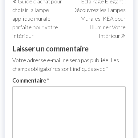
Guide d’achat pour
Éclairage Élégant :
de
précédent
suiva
choisir la lampe
Découvrez les Lampes
l’article
applique murale
Murales IKEA pour
parfaite pour votre
Illuminer Votre
intérieur
Intérieur
Laisser un commentaire
Votre adresse e-mail ne sera pas publiée.
Les
champs obligatoires sont indiqués avec
*
Commentaire
*