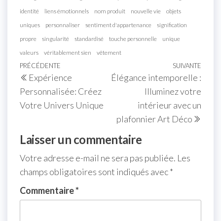
identité
liens émotionnels
nom produit
nouvelle vie
objets
uniques
personnaliser
sentiment d'appartenance
signification
propre
singularité
standardisé
touche personnelle
unique
valeurs
véritablement sien
vêtement
Navigation
Article
PRÉCÉDENTE
SUIVANTE
Artic
Expérience
Élégance intemporelle :
de
précédent
suiva
Personnalisée: Créez
Illuminez votre
l’article
Votre Univers Unique
intérieur avec un
plafonnier Art Déco
Laisser un commentaire
Votre adresse e-mail ne sera pas publiée.
Les
champs obligatoires sont indiqués avec
*
Commentaire
*