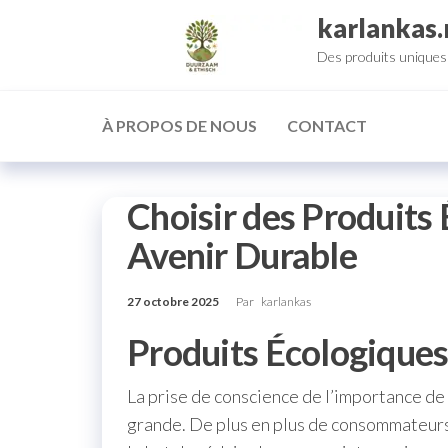
Aller
karlankas.
au
Des produits uniques 
contenu
À PROPOS DE NOUS
CONTACT
Choisir des Produits
Avenir Durable
27 octobre 2025
Par
karlankas
Produits Écologiques
La prise de conscience de l’importance de 
grande. De plus en plus de consommateurs