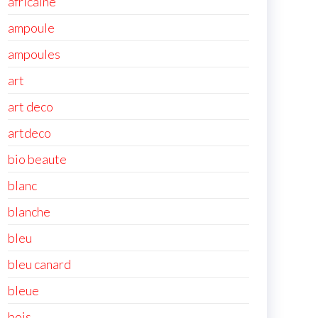
africaine
ampoule
ampoules
art
art deco
artdeco
bio beaute
blanc
blanche
bleu
bleu canard
bleue
bois