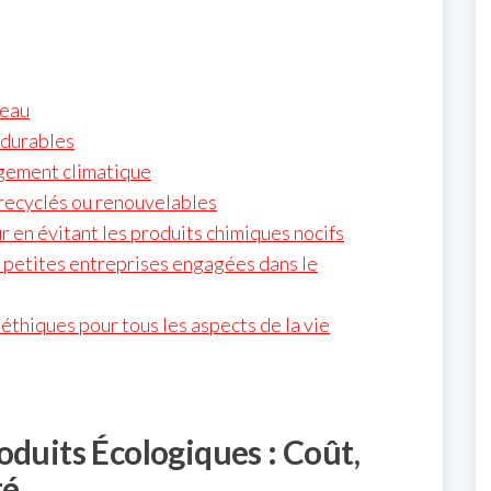
’eau
 durables
ngement climatique
 recyclés ou renouvelables
ur en évitant les produits chimiques nocifs
s petites entreprises engagées dans le
éthiques pour tous les aspects de la vie
oduits Écologiques : Coût,
té