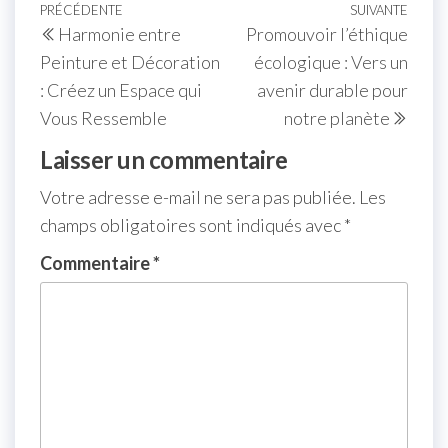
Navigation
Article
PRÉCÉDENTE
SUIVANTE
Artic
Harmonie entre
Promouvoir l’éthique
de
précédent
suiva
Peinture et Décoration
écologique : Vers un
l’article
: Créez un Espace qui
avenir durable pour
Vous Ressemble
notre planète
Laisser un commentaire
Votre adresse e-mail ne sera pas publiée.
Les
champs obligatoires sont indiqués avec
*
Commentaire
*