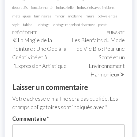
décoratifs
fonctionnalité
industrielle
industriels avec finitions
métalliques
luminaires
miroir
moderne
murs
polyvalentes
style
tableau
vintage
vintage rappelant charme du passé
Navigation
Article
PRÉCÉDENTE
SUIVANTE
Artic
La Magie de la
Les Bienfaits du Mode
de
précédent
suiva
Peinture : Une Ode à la
de Vie Bio : Pour une
l’article
Créativité et à
Santé et un
l’Expression Artistique
Environnement
Harmonieux
Laisser un commentaire
Votre adresse e-mail ne sera pas publiée.
Les
champs obligatoires sont indiqués avec
*
Commentaire
*