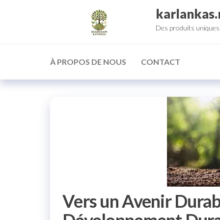
Aller
karlankas.
au
Des produits uniques 
contenu
À PROPOS DE NOUS
CONTACT
Vers un Avenir Durab