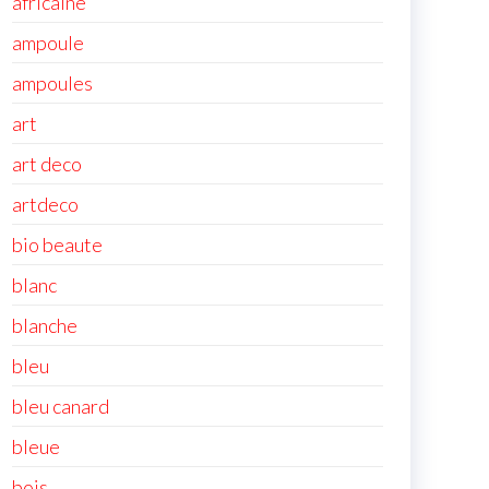
africaine
ampoule
ampoules
art
art deco
artdeco
bio beaute
blanc
blanche
bleu
bleu canard
bleue
bois