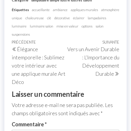
Catégorie
lampadaire
lampe
lustre
lustres
salon
Étiquettes
accueillante
ambiance
appliques murales
atmosphère
unique
chaleureuse
clé
décorative
éclairer
lampadaires
luminaire
luminaire salon
mise en valeur
options
salon
suspensions
Navigation
Article
PRÉCÉDENTE
SUIVANTE
Artic
Élégance
Vers un Avenir Durable
de
précédent
suiva
intemporelle : Sublimez
: L’Importance du
l’article
votre intérieur avec
Développement
une applique murale Art
Durable
Déco
Laisser un commentaire
Votre adresse e-mail ne sera pas publiée.
Les
champs obligatoires sont indiqués avec
*
Commentaire
*